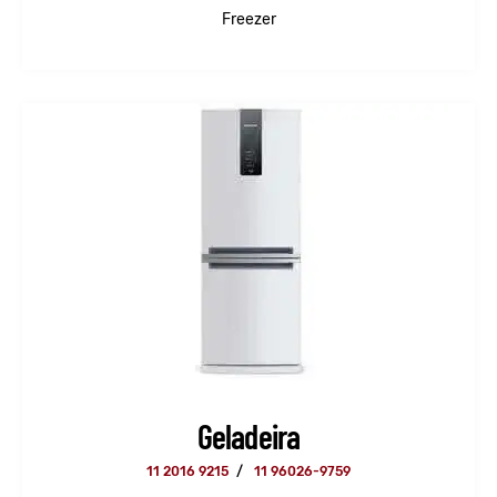
Freezer
Geladeira
11 2016 9215
/
11 96026-9759